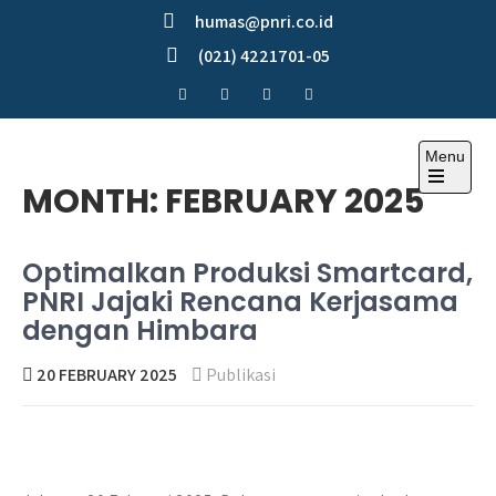
Skip
humas@pnri.co.id
to
(021) 4221701-05
content
Menu
Perum PNRI
MONTH:
FEBRUARY 2025
Optimalkan Produksi Smartcard,
PNRI Jajaki Rencana Kerjasama
dengan Himbara
20 FEBRUARY 2025
Publikasi