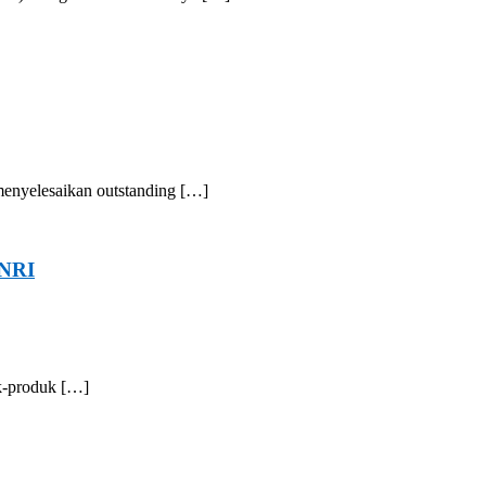
menyelesaikan outstanding […]
PNRI
uk-produk […]