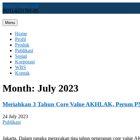
Skip
humas@pnri.co.id
to
(021) 4221701-05
content
Menu
Perum PNRI
Home
Profil
Produk
Publikasi
Sosial
Korporasi
WBS
Kontak
Month:
July 2023
Meriahkan 3 Tahun Core Value AKHLAK, Perum PNRI
24 July 2023
Publikasi
Jakarta, Dalam rangka merayakan tiga tahun penerapan core value 