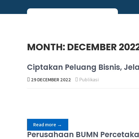
Skip
to
content
Perum PNRI
MONTH:
DECEMBER 202
Ciptakan Peluang Bisnis, Je
29 DECEMBER 2022
Publikasi
Read more →
Perusahaan BUMN Percetakan,