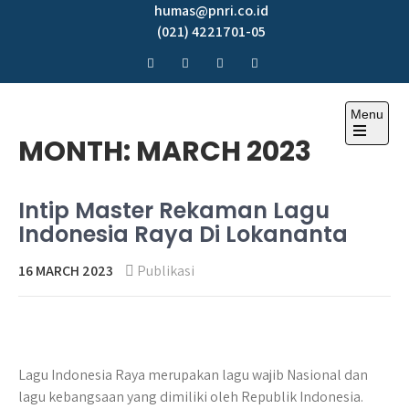
Skip
humas@pnri.co.id
to
(021) 4221701-05
content
Menu
Perum PNRI
MONTH:
MARCH 2023
Intip Master Rekaman Lagu
Indonesia Raya Di Lokananta
16 MARCH 2023
Publikasi
Lagu Indonesia Raya merupakan lagu wajib Nasional dan
lagu kebangsaan yang dimiliki oleh Republik Indonesia.