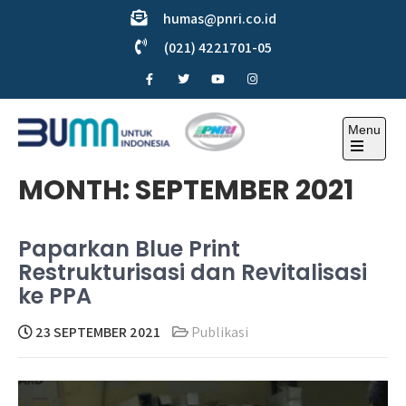
Skip
humas@pnri.co.id
to
(021) 4221701-05
content
Menu
Perum PNRI
MONTH:
SEPTEMBER 2021
Paparkan Blue Print
Restrukturisasi dan Revitalisasi
ke PPA
23 SEPTEMBER 2021
Publikasi