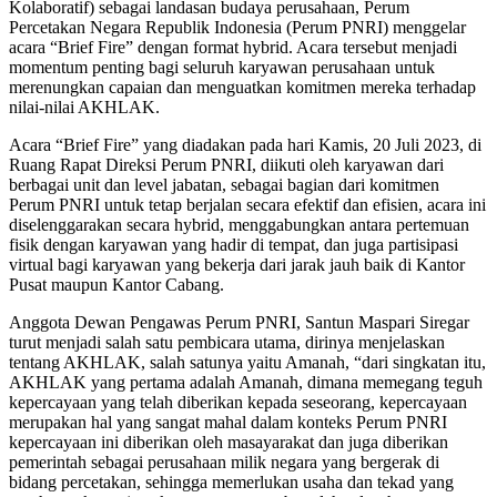
Kolaboratif) sebagai landasan budaya perusahaan, Perum
Percetakan Negara Republik Indonesia (Perum PNRI) menggelar
acara “Brief Fire” dengan format hybrid. Acara tersebut menjadi
momentum penting bagi seluruh karyawan perusahaan untuk
merenungkan capaian dan menguatkan komitmen mereka terhadap
nilai-nilai AKHLAK.
Acara “Brief Fire” yang diadakan pada hari Kamis, 20 Juli 2023, di
Ruang Rapat Direksi Perum PNRI, diikuti oleh karyawan dari
berbagai unit dan level jabatan, sebagai bagian dari komitmen
Perum PNRI untuk tetap berjalan secara efektif dan efisien, acara ini
diselenggarakan secara hybrid, menggabungkan antara pertemuan
fisik dengan karyawan yang hadir di tempat, dan juga partisipasi
virtual bagi karyawan yang bekerja dari jarak jauh baik di Kantor
Pusat maupun Kantor Cabang.
Anggota Dewan Pengawas Perum PNRI, Santun Maspari Siregar
turut menjadi salah satu pembicara utama, dirinya menjelaskan
tentang AKHLAK, salah satunya yaitu Amanah, “dari singkatan itu,
AKHLAK yang pertama adalah Amanah, dimana memegang teguh
kepercayaan yang telah diberikan kepada seseorang, kepercayaan
merupakan hal yang sangat mahal dalam konteks Perum PNRI
kepercayaan ini diberikan oleh masayarakat dan juga diberikan
pemerintah sebagai perusahaan milik negara yang bergerak di
bidang percetakan, sehingga memerlukan usaha dan tekad yang