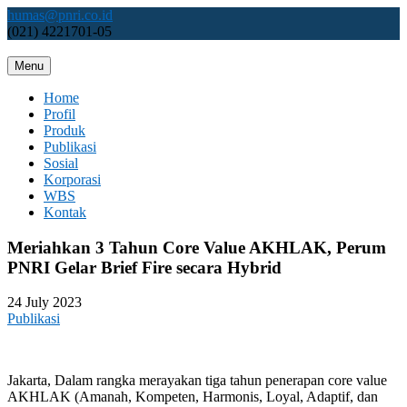
Skip
humas@pnri.co.id
to
(021) 4221701-05
content
Menu
Perum PNRI
Home
Profil
Produk
Publikasi
Sosial
Korporasi
WBS
Kontak
Meriahkan 3 Tahun Core Value AKHLAK, Perum
PNRI Gelar Brief Fire secara Hybrid
24 July 2023
Publikasi
Jakarta, Dalam rangka merayakan tiga tahun penerapan core value
AKHLAK (Amanah, Kompeten, Harmonis, Loyal, Adaptif, dan