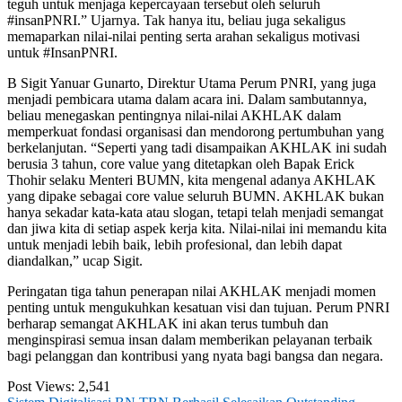
teguh untuk menjaga kepercayaan tersebut oleh seluruh
#insanPNRI.” Ujarnya. Tak hanya itu, beliau juga sekaligus
memaparkan nilai-nilai penting serta arahan sekaligus motivasi
untuk #InsanPNRI.
B Sigit Yanuar Gunarto, Direktur Utama Perum PNRI, yang juga
menjadi pembicara utama dalam acara ini. Dalam sambutannya,
beliau menegaskan pentingnya nilai-nilai AKHLAK dalam
memperkuat fondasi organisasi dan mendorong pertumbuhan yang
berkelanjutan. “Seperti yang tadi disampaikan AKHLAK ini sudah
berusia 3 tahun, core value yang ditetapkan oleh Bapak Erick
Thohir selaku Menteri BUMN, kita mengenal adanya AKHLAK
yang dipake sebagai core value seluruh BUMN. AKHLAK bukan
hanya sekadar kata-kata atau slogan, tetapi telah menjadi semangat
dan jiwa kita di setiap aspek kerja kita. Nilai-nilai ini memandu kita
untuk menjadi lebih baik, lebih profesional, dan lebih dapat
diandalkan,” ucap Sigit.
Peringatan tiga tahun penerapan nilai AKHLAK menjadi momen
penting untuk mengukuhkan kesatuan visi dan tujuan. Perum PNRI
berharap semangat AKHLAK ini akan terus tumbuh dan
menginspirasi semua insan dalam memberikan pelayanan terbaik
bagi pelanggan dan kontribusi yang nyata bagi bangsa dan negara.
Post Views:
2,541