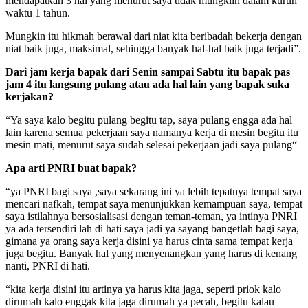
mendapatkan 3 hal yang menurut saya tidak mungklin dalam kurun
waktu 1 tahun.
Mungkin itu hikmah berawal dari niat kita beribadah bekerja dengan
niat baik juga, maksimal, sehingga banyak hal-hal baik juga terjadi”.
Dari jam kerja bapak dari Senin sampai Sabtu itu bapak pas
jam 4 itu langsung pulang atau
ada hal lain yang bapak suka
kerjakan?
“Ya saya kalo begitu pulang begitu tap, saya pulang engga ada hal
lain karena semua pekerjaan saya namanya kerja di mesin begitu itu
mesin mati, menurut saya sudah selesai pekerjaan jadi saya pulang“
Apa arti PNRI buat bapak?
“ya PNRI bagi saya ,saya sekarang ini ya lebih tepatnya tempat saya
mencari nafkah, tempat saya menunjukkan kemampuan saya, tempat
saya istilahnya bersosialisasi dengan teman-teman, ya intinya PNRI
ya ada tersendiri lah di hati saya jadi ya sayang bangetlah bagi saya,
gimana ya orang saya kerja disini ya harus cinta sama tempat kerja
juga begitu. Banyak hal yang menyenangkan yang harus di kenang
nanti, PNRI di hati.
“kita kerja disini itu artinya ya harus kita jaga, seperti priok kalo
dirumah kalo enggak kita jaga dirumah ya pecah, begitu kalau