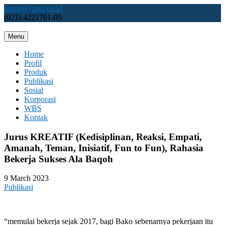
Skip
humas@pnri.co.id
to
(021) 4221701-05
content
Menu
Perum PNRI
Home
Profil
Produk
Publikasi
Sosial
Korporasi
WBS
Kontak
Jurus KREATIF (Kedisiplinan, Reaksi, Empati,
Amanah, Teman, Inisiatif, Fun to Fun), Rahasia
Bekerja Sukses Ala Baqoh
9 March 2023
Publikasi
“memulai bekerja sejak 2017, bagi Bako sebenarnya pekerjaan itu