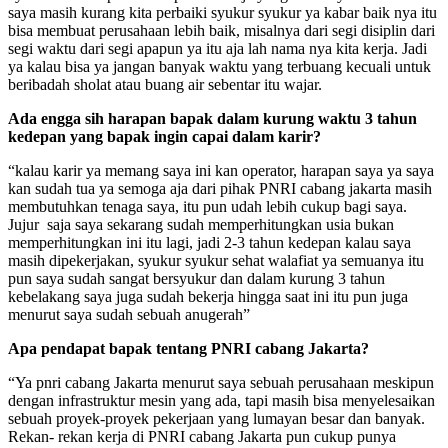
saya masih kurang kita perbaiki syukur syukur ya kabar baik nya itu
bisa membuat perusahaan lebih baik, misalnya dari segi disiplin dari
segi waktu dari segi apapun ya itu aja lah nama nya kita kerja. Jadi
ya kalau bisa ya jangan banyak waktu yang terbuang kecuali untuk
beribadah sholat atau buang air sebentar itu wajar.
Ada engga sih harapan bapak dalam kurung
waktu 3 tahun
kedepan yang bapak ingin capai dalam karir?
“kalau karir ya memang saya ini kan operator, harapan saya ya saya
kan sudah tua ya semoga aja dari pihak PNRI cabang jakarta masih
membutuhkan tenaga saya, itu pun udah lebih cukup bagi saya.
Jujur saja saya sekarang sudah memperhitungkan usia bukan
memperhitungkan ini itu lagi, jadi 2-3 tahun kedepan kalau saya
masih dipekerjakan, syukur syukur sehat walafiat ya semuanya itu
pun saya sudah sangat bersyukur dan dalam kurung 3 tahun
kebelakang saya juga sudah bekerja hingga saat ini itu pun juga
menurut saya sudah sebuah anugerah”
Apa pendapat bapak tentang PNRI cabang Jakarta?
“Ya pnri cabang Jakarta menurut saya sebuah perusahaan meskipun
dengan infrastruktur mesin yang ada, tapi masih bisa menyelesaikan
sebuah proyek-proyek pekerjaan yang lumayan besar dan banyak.
Rekan- rekan kerja di PNRI cabang Jakarta pun cukup punya