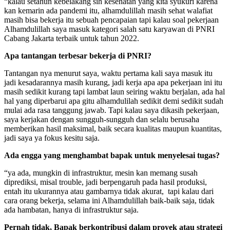
“kalau setahun kebelakang sih kesehatan yang kita syukuri karena
kan kemarin ada pandemi itu, alhamdulillah masih sehat walafiat
masih bisa bekerja itu sebuah pencapaian tapi kalau soal pekerjaan
Alhamdulillah saya masuk kategori salah satu karyawan di PNRI
Cabang Jakarta terbaik untuk tahun 2022.
Apa tantangan terbesar bekerja di PNRI?
Tantangan nya menurut saya, waktu pertama kali saya masuk itu
jadi kesadarannya masih kurang, jadi kerja apa apa pekerjaan ini itu
masih sedikit kurang tapi lambat laun seiring waktu berjalan, ada hal
hal yang diperbarui apa gitu alhamdulilah sedikit demi sedikit sudah
mulai ada rasa tanggung jawab. Tapi kalau saya dikasih pekerjaan,
saya kerjakan dengan sungguh-sungguh dan selalu berusaha
memberikan hasil maksimal, baik secara kualitas maupun kuantitas,
jadi saya ya fokus kesitu saja.
Ada engga yang menghambat bapak untuk menyelesai tugas?
“ya ada, mungkin di infrastruktur, mesin kan memang susah
diprediksi, misal trouble, jadi berpengaruh pada hasil produksi,
entah itu ukurannya atau gambarnya tidak akurat, tapi kalau dari
cara orang bekerja, selama ini Alhamdulillah baik-baik saja, tidak
ada hambatan, hanya di infrastruktur saja.
Pernah tidak, Bapak berkontribusi
dalam proyek atau strategi