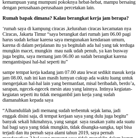
kemampuan yang mumpuni pokoknya hebat-hebat, mampu bersaing
dengan perusahaan-perusahaan percetakan lain.
Rumah bapak dimana? Kalau berangkat kerja jam berapa?
‘rumah saya di kampung ciracas ,kelurahan ciracas kecamatan nya
Ciracas, Jakarta Timur “saya berangkat dari rumah jam 06.00 pagi
harus sudah keluar karena saya mengunakan kendaraan umum,
karena di dalam perjalanan itu ya begitulah ada hal yang tak terduga
mungkin macet, mungkin mau naik udah penuh, ya kan busway
juga begitu, saya memang jam 06.00 an sudah berangkat karena
mengantisipasi hal-hal seperti itu”
sampe tempat kerja kadang jam 07.00 atau lewat sedikit masuk kerja
jam 08.00, nah ini kan masih lumyan cukup ada waktu luang untuk
mengerjakan hal-hal lain yang bermanfaat, misal beribadah, berdo’a,
sarapan, ngecek-ngecek mesin atau yang lainnya. Intinya kegiatan-
kegiatan seperti itu tidak mengambil jam kerja yang sudah
diamanahkan kepada saya
“Alhamdulilah jadi memang sudah terbentuk sejak lama, jadi
enggak disini saja, di tempat kerjaan saya yang dulu juga begitu”
banyak sekali hikmahnya, yang sangat saya rasakan yaitu ada suatu
hal bagi saya yang tidak mungkin, tidak disangka-sangka, tapi bisa
terjadi dan itu pernah saya alami tahun 2019, saya pernah