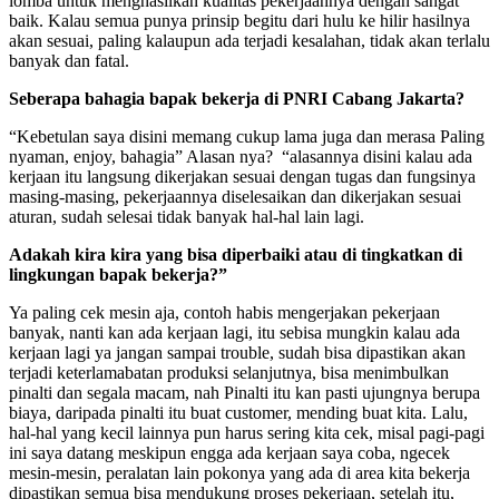
lomba untuk menghasilkan kualitas pekerjaannya dengan sangat
baik. Kalau semua punya prinsip begitu dari hulu ke hilir hasilnya
akan sesuai, paling kalaupun ada terjadi kesalahan, tidak akan terlalu
banyak dan fatal.
Seberapa bahagia bapak bekerja di PNRI Cabang Jakarta?
“Kebetulan saya disini memang cukup lama juga dan merasa Paling
nyaman, enjoy, bahagia” Alasan nya? “alasannya disini kalau ada
kerjaan itu langsung dikerjakan sesuai dengan tugas dan fungsinya
masing-masing, pekerjaannya diselesaikan dan dikerjakan sesuai
aturan, sudah selesai tidak banyak hal-hal lain lagi.
Adakah kira kira yang bisa diperbaiki atau di tingkatkan di
lingkungan bapak bekerja?”
Ya paling cek mesin aja, contoh habis mengerjakan pekerjaan
banyak, nanti kan ada kerjaan lagi, itu sebisa mungkin kalau ada
kerjaan lagi ya jangan sampai trouble, sudah bisa dipastikan akan
terjadi keterlamabatan produksi selanjutnya, bisa menimbulkan
pinalti dan segala macam, nah Pinalti itu kan pasti ujungnya berupa
biaya, daripada pinalti itu buat customer, mending buat kita. Lalu,
hal-hal yang kecil lainnya pun harus sering kita cek, misal pagi-pagi
ini saya datang meskipun engga ada kerjaan saya coba, ngecek
mesin-mesin, peralatan lain pokonya yang ada di area kita bekerja
dipastikan semua bisa mendukung proses pekerjaan, setelah itu,