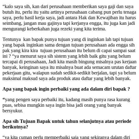
“kalo saya sih, kan dari perusahaan memberikan saya gaji dan saya
butuh itu, perlu itu yaitu artinya perusahaan cabang pun perlu tenaga
saya, perlu hasil kerja saya, jadi antara Hak dan Kewajiban itu harus
seimbang, jangan mau gajinya tapi kerjanya engga, itu juga kan jadi
mengurangi keberkahan juga rezeki yang kita terima.
Tentunya kan bapak punya tujuan yang di inginkan lah tapi tujuan
yang bapak inginkan sama dengan tujuan perusahaan ada engga sih
pak yang kira kira tujuan perusahaan itu belum di capai sampai saat
ini ? “ya menurut saya sih sistem yang lebih baik gitu yang belum
tercapai di perusahaan, Jadi kita masih bingung misalnya pas kerjaan
banyak, keinginan saya itu misalnya buat ada semacam urutan daftar
pekerjaan gitu, walapun sudah sedikit-sedikit berjalan, tapi ya belum
maksimal maksud saya ada produk atau daftar yang lebih banyak.
Apa yang bapak ingin perbaiki yang ada dalam diri bapak ?
“
yang pengen saya perbaiki itu, kadang masih punya rasa kurang
puas, sebisa mungkin saya ingin bisa jadi orang yang banyak
bersyukur.
Apa sih Tujuan Bapak untuk tahun selanjutnya atau periode
berikutnya?
“ya kita cuman perlu memperbaiki saja yang sekiranya dalam diri