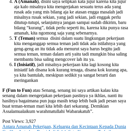
A (Amanah
)
, disini saya selipkan kata jujur karena kita jujur
aja kalo misalnya kita mengerjakan sesuatu terus ada yang
rusak ada yang mis bilang aja ke atasan engga masalah jadi
misalnya rusak sekian, yang jadi sekian, jadi enggak perlu
ditutup-tutupi, selanjutnya jangan sampai sudah dikirim, baru
bilang “kurang”, tidak perlu seperti itu, karena kita punya rasa
amanah, kita ngomong saja yang sebenarnya.
T
(Teman
)
semua disini dalam suatu lingkungan pekerjaan
kita menganggap semua teman jadi tidak ada istilahnya yang
geng-geng an itu tidak ada menurut saya harus begitu jadi
semua teman, teman dalam arti yaitu tadi mungkin bisa saling
membantu bisa saling mengcover lah itu ya.
I (Inisiatif
)
, jadi misalnya pekerjaan kita lagi kosong kita
inisiatif lah disana kok kurang tenaga, disana kok kurang apa,
ya kita bantulah, meskipun sedikit ya sangat berarti dan
meringankan
F (Fun to Fun)
atau Senang, senang ini saya artikan kalau kita
senang dalam mengerjakan pekerjaan pastinya ya ikhlas, nanti itu
hasilnya bagaimana pun juga masih tetap lebih baik jadi pesan saya
buat teman-teman mari kita lebih dari sekarang. Demikian
Assalamualaikum warahmatullahi Wabarakatuh”.
Post Views:
3,927
Post
Antara Amanah Pekerjaan, Keluarga dan Kecintaan Kepada Dunia