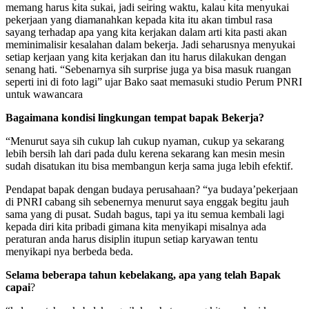
memang harus kita sukai, jadi seiring waktu, kalau kita menyukai
pekerjaan yang diamanahkan kepada kita itu akan timbul rasa
sayang terhadap apa yang kita kerjakan dalam arti kita pasti akan
meminimalisir kesalahan dalam bekerja. Jadi seharusnya menyukai
setiap kerjaan yang kita kerjakan dan itu harus dilakukan dengan
senang hati. “Sebenarnya sih surprise juga ya bisa masuk ruangan
seperti ini di foto lagi” ujar Bako saat memasuki studio Perum PNRI
untuk wawancara
Bagaimana kondisi lingkungan tempat bapak Bekerja?
“Menurut saya sih cukup lah cukup nyaman, cukup ya sekarang
lebih bersih lah dari pada dulu kerena sekarang kan mesin mesin
sudah disatukan itu bisa membangun kerja sama juga lebih efektif.
Pendapat bapak dengan budaya perusahaan? “ya budaya’pekerjaan
di PNRI cabang sih sebenernya menurut saya enggak begitu jauh
sama yang di pusat. Sudah bagus, tapi ya itu semua kembali lagi
kepada diri kita pribadi gimana kita menyikapi misalnya ada
peraturan anda harus disiplin itupun setiap karyawan tentu
menyikapi nya berbeda beda.
Selama beberapa tahun kebelakang, apa
yang telah Bapak
capai
?