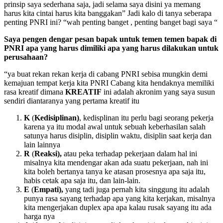
prinsip saya sederhana saja, jadi selama saya disini ya memang
harus kita cintai harus kita banggakan” Jadi kalo di tanya seberapa
penting PNRI ini? “wah penting banget , penting banget bagi saya “
Saya pengen dengar pesan bapak untuk temen temen bapak di
PNRI apa yang harus dimiliki apa yang harus dilakukan untuk
perusahaan?
“ya buat rekan rekan kerja di cabang PNRI sebisa mungkin demi
kemajuan tempat kerja kita PNRI Cabang kita hendaknya memiliki
rasa kreatif dimana
KREATIF
ini adalah akronim yang saya susun
sendiri diantaranya yang pertama kreatif itu
K
(
Kedisiplinan
)
, kedisplinan itu perlu bagi seorang pekerja
karena ya itu modal awal untuk sebuah keberhasilan salah
satunya harus disiplin, disiplin waktu, disiplin saat kerja dan
lain lainnya
R
(
Reaksi
),
atau peka terhadap pekerjaan dalam hal ini
misalnya kita mendengar akan ada suatu pekerjaan, nah ini
kita boleh bertanya tanya ke atasan prosesnya apa saja itu,
habis cetak apa saja itu, dan lain-lain.
E
(
Empati
),
yang tadi juga pernah kita singgung itu adalah
punya rasa sayang terhadap apa yang kita kerjakan, misalnya
kita mengerjakan duplex apa apa kalau rusak sayang itu ada
harga nya