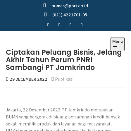
Skip
humas@pnri.co.id
to
(021) 4221701-05
content
Menu
Perum PNRI
Ciptakan Peluang Bisnis, Jelang
Akhir Tahun Perum PNRI
Sambangi PT Jamkrindo
29 DECEMBER 2022
Publikasi
Jakarta, 22 Desember 2022 PT Jamkrindo merupakan
BUMN yang bergerak di bidang penjaminan kredit banyak
sekali memiliki produk dan layanan bagi masyarakat,
UMKM maupun pelaku usaha lainnya. Hal ini tentunya