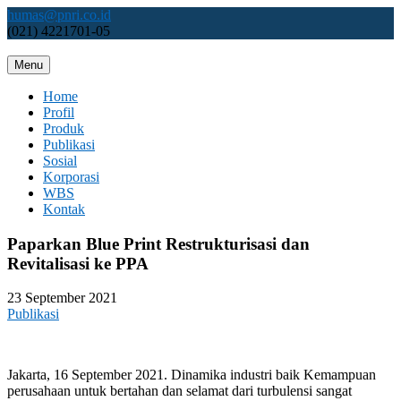
Skip
humas@pnri.co.id
to
(021) 4221701-05
content
Menu
Perum PNRI
Home
Profil
Produk
Publikasi
Sosial
Korporasi
WBS
Kontak
Paparkan Blue Print Restrukturisasi dan
Revitalisasi ke PPA
23 September 2021
Publikasi
Jakarta, 16 September 2021. Dinamika industri baik Kemampuan
perusahaan untuk bertahan dan selamat dari turbulensi sangat