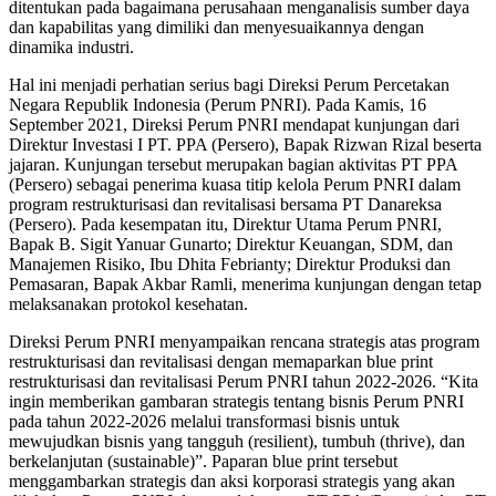
ditentukan pada bagaimana perusahaan menganalisis sumber daya
dan kapabilitas yang dimiliki dan menyesuaikannya dengan
dinamika industri.
Hal ini menjadi perhatian serius bagi Direksi Perum Percetakan
Negara Republik Indonesia (Perum PNRI). Pada Kamis, 16
September 2021, Direksi Perum PNRI mendapat kunjungan dari
Direktur Investasi I PT. PPA (Persero), Bapak Rizwan Rizal beserta
jajaran. Kunjungan tersebut merupakan bagian aktivitas PT PPA
(Persero) sebagai penerima kuasa titip kelola Perum PNRI dalam
program restrukturisasi dan revitalisasi bersama PT Danareksa
(Persero). Pada kesempatan itu, Direktur Utama Perum PNRI,
Bapak B. Sigit Yanuar Gunarto; Direktur Keuangan, SDM, dan
Manajemen Risiko, Ibu Dhita Febrianty; Direktur Produksi dan
Pemasaran, Bapak Akbar Ramli, menerima kunjungan dengan tetap
melaksanakan protokol kesehatan.
Direksi Perum PNRI menyampaikan rencana strategis atas program
restrukturisasi dan revitalisasi dengan memaparkan blue print
restrukturisasi dan revitalisasi Perum PNRI tahun 2022-2026. “Kita
ingin memberikan gambaran strategis tentang bisnis Perum PNRI
pada tahun 2022-2026 melalui transformasi bisnis untuk
mewujudkan bisnis yang tangguh (resilient), tumbuh (thrive), dan
berkelanjutan (sustainable)”. Paparan blue print tersebut
menggambarkan strategis dan aksi korporasi strategis yang akan