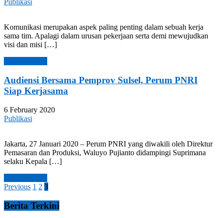
Publikasi
Komunikasi merupakan aspek paling penting dalam sebuah kerja
sama tim. Apalagi dalam urusan pekerjaan serta demi mewujudkan
visi dan misi […]
Read more →
Audiensi Bersama Pemprov Sulsel, Perum PNRI
Siap Kerjasama
6 February 2020
Publikasi
Jakarta, 27 Januari 2020 – Perum PNRI yang diwakili oleh Direktur
Pemasaran dan Produksi, Waluyo Pujianto didampingi Suprimana
selaku Kepala […]
Read more →
Posts
Previous
1
2
3
pagination
Berita Terkini