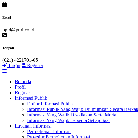
Email
ppid@pnri.co.id
Telepon
(021) 4221701-05
Login
Register
Beranda
Profil
Regulasi
Informasi Publik
Daftar Informasi Publik
Informasi Publik Yang Wajib Diumumkan Secara Berkal
Informasi Yang Wajib Disediakan Serta Merta
Informasi Yang Wajib Tersedia Setiap Saat
Layanan Informasi
Permohonan Informasi
Prosedur Permohonan Informasi