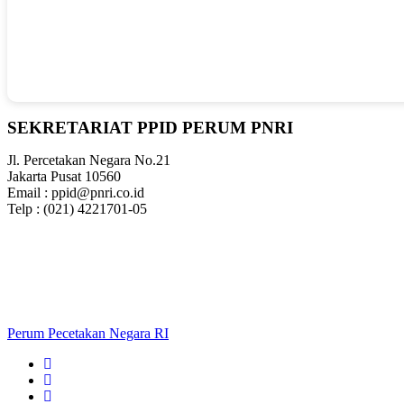
SEKRETARIAT PPID PERUM PNRI
Jl. Percetakan Negara No.21
Jakarta Pusat 10560
Email : ppid@pnri.co.id
Telp : (021) 4221701-05
Jam Operasional Layanan PPID
Senin-Jumat 08.00 – 15.30 WIB
Sabtu, Minggu, Cuti Bersama,
dan Libur Nasional Tutup
Perum Pecetakan Negara RI