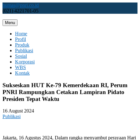
Skip
humas@pnri.co.id
to
(021) 4221701-05
content
Menu
Perum PNRI
Home
Profil
Produk
Publikasi
Sosial
Korporasi
WBS
Kontak
Sukseskan HUT Ke-79 Kemerdekaan RI, Perum
PNRI Rampungkan Cetakan Lampiran Pidato
Presiden Tepat Waktu
16 August 2024
Publikasi
Jakarta, 16 Agustus 2024, Dalam rangka menyambut perayaan Hari