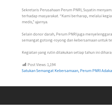
Sekretaris Perusahaan Perum PNRI, Suyatin menyampa
terhadap masyarakat. “Kami berharap, melalui kegi
medis,” ujarnya.
Selain donor darah, Perum PNRI juga menyelenggarak
semangat gotong-royong dan kebersamaan untuk ter
Kegiatan yang rutin dilakukan setiap tahun ini diha
Post Views:
1,194
Post
Satukan Semangat Kebersamaan, Perum PNRI Adaka
navigation