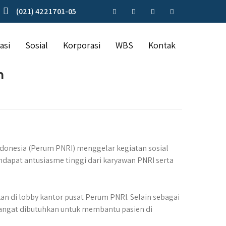
(021) 4221701-05
asi
Sosial
Korporasi
WBS
Kontak
h
donesia (Perum PNRI) menggelar kegiatan sosial
ndapat antusiasme tinggi dari karyawan PNRI serta
 di lobby kantor pusat Perum PNRI. Selain sebagai
sangat dibutuhkan untuk membantu pasien di