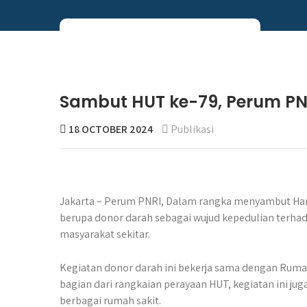
Skip
to
content
Perum PNRI
Sambut HUT ke-79, Perum PNR
18 OCTOBER 2024
Publikasi
Jakarta – Perum PNRI, Dalam rangka menyambut Hari
berupa donor darah sebagai wujud kepedulian terhad
masyarakat sekitar.
Kegiatan donor darah ini bekerja sama dengan Ruma
bagian dari rangkaian perayaan HUT, kegiatan ini j
berbagai rumah sakit.