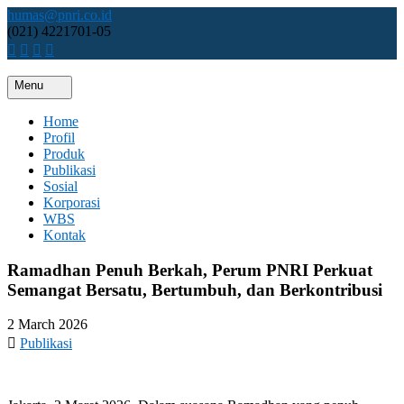
Skip
humas@pnri.co.id
to
(021) 4221701-05
content
Menu
Perum PNRI
Home
Profil
Produk
Publikasi
Sosial
Korporasi
WBS
Kontak
Ramadhan Penuh Berkah, Perum PNRI Perkuat
Semangat Bersatu, Bertumbuh, dan Berkontribusi
2 March 2026
Publikasi