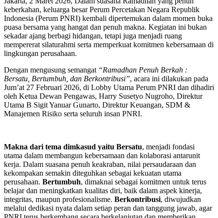
Jakarta, 2 Maret 2026, Dalam suasana Ramadhan yang penuh
keberkahan, keluarga besar Perum Percetakan Negara Republik
Indonesia (Perum PNRI) kembali dipertemukan dalam momen buka
puasa bersama yang hangat dan penuh makna. Kegiatan ini bukan
sekadar ajang berbagi hidangan, tetapi juga menjadi ruang
mempererat silaturahmi serta memperkuat komitmen kebersamaan di
lingkungan perusahaan.
Dengan mengusung semangat
“Ramadhan Penuh Berkah :
Bersatu, Bertumbuh, dan Berkontribusi”
, acara ini dilakukan pada
Jum’at 27 Februari 2026, di Lobby Utama Perum PNRI dan dihadiri
oleh Ketua Dewan Pengawas, Harry Susetyo Nugroho, Direktur
Utama B Sigit Yanuar Gunarto, Direktur Keuangan, SDM &
Manajemen Risiko serta seluruh insan PNRI.
Makna dari tema dimkasud yaitu Bersatu
, menjadi fondasi
utama dalam membangun kebersamaan dan kolaborasi antarunit
kerja. Dalam suasana penuh keakraban, nilai persaudaraan dan
kekompakan semakin diteguhkan sebagai kekuatan utama
perusahaan.
Bertumbuh
, dimaknai sebagai komitmen untuk terus
belajar dan meningkatkan kualitas diri, baik dalam aspek kinerja,
integritas, maupun profesionalisme.
Berkontribusi
, diwujudkan
melalui dedikasi nyata dalam setiap peran dan tanggung jawab, agar
PNRI terus berkembang secara berkelanjutan dan memberikan