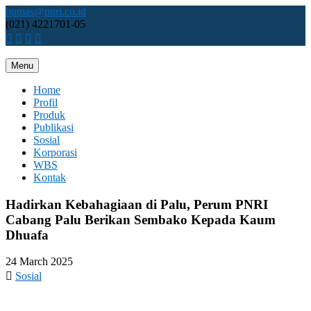
Skip
humas@pnri.co.id
to
(021) 4221701-05
content
Menu
Perum PNRI
Home
Profil
Produk
Publikasi
Sosial
Korporasi
WBS
Kontak
Hadirkan Kebahagiaan di Palu, Perum PNRI
Cabang Palu Berikan Sembako Kepada Kaum
Dhuafa
24 March 2025
Sosial