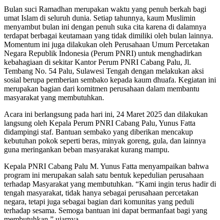
Bulan suci Ramadhan merupakan waktu yang penuh berkah bagi
umat Islam di seluruh dunia. Setiap tahunnya, kaum Muslimin
menyambut bulan ini dengan penuh suka cita karena di dalamnya
terdapat berbagai keutamaan yang tidak dimiliki oleh bulan lainnya.
Momentum ini juga dilakukan oleh Perusahaan Umum Percetakan
Negara Republik Indonesia (Perum PNRI) untuk menghadirkan
kebahagiaan di sekitar Kantor Perum PNRI Cabang Palu, Jl.
Tembang No. 54 Palu, Sulawesi Tengah dengan melakukan aksi
sosial berupa pemberian sembako kepada kaum dhuafa. Kegiatan ini
merupakan bagian dari komitmen perusahaan dalam membantu
masyarakat yang membutuhkan.
Acara ini berlangsung pada hari ini, 24 Maret 2025 dan dilakukan
langsung oleh Kepala Perum PNRI Cabang Palu, Yunus Fatta
didampingi staf. Bantuan sembako yang diberikan mencakup
kebutuhan pokok seperti beras, minyak goreng, gula, dan lainnya
guna meringankan beban masyarakat kurang mampu.
Kepala PNRI Cabang Palu M. Yunus Fatta menyampaikan bahwa
program ini merupakan salah satu bentuk kepedulian perusahaan
terhadap Masyarakat yang membutuhkan. “Kami ingin terus hadir di
tengah masyarakat, tidak hanya sebagai perusahaan percetakan
negara, tetapi juga sebagai bagian dari komunitas yang peduli
terhadap sesama. Semoga bantuan ini dapat bermanfaat bagi yang
membutuhkan,” ujarnya.