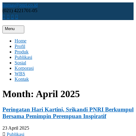
Skip
humas@pnri.co.id
to
(021) 4221701-05
content
Menu
Perum PNRI
Home
Profil
Produk
Publikasi
Sosial
Korporasi
WBS
Kontak
Month:
April 2025
Peringatan Hari Kartini, Srikandi PNRI Berkumpul
Bersama Pemimpin Perempuan Inspiratif
23 April 2025
Publikasi