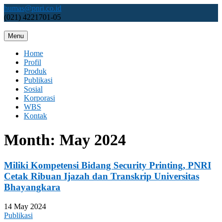
Skip
humas@pnri.co.id
to
(021) 4221701-05
content
Menu
Perum PNRI
Home
Profil
Produk
Publikasi
Sosial
Korporasi
WBS
Kontak
Month:
May 2024
Miliki Kompetensi Bidang Security Printing, PNRI
Cetak Ribuan Ijazah dan Transkrip Universitas
Bhayangkara
14 May 2024
Publikasi