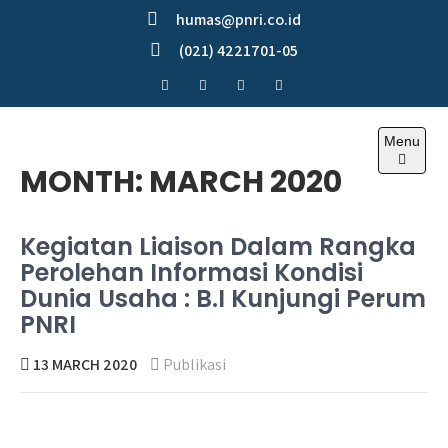
Skip
humas@pnri.co.id
to
(021) 4221701-05
content
Menu
Perum PNRI
MONTH:
MARCH 2020
Kegiatan Liaison Dalam Rangka
Perolehan Informasi Kondisi
Dunia Usaha : B.I Kunjungi Perum
PNRI
13 MARCH 2020
Publikasi