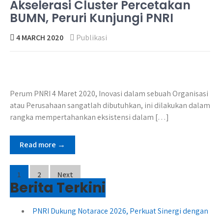
Akselerasi Cluster Percetakan
BUMN, Peruri Kunjungi PNRI
4 MARCH 2020
Publikasi
Perum PNRI 4 Maret 2020, Inovasi dalam sebuah Organisasi
atau Perusahaan sangatlah dibutuhkan, ini dilakukan dalam
rangka mempertahankan eksistensi dalam […]
Read more →
Posts
1
2
Next
Berita Terkini
pagination
PNRI Dukung Notarace 2026, Perkuat Sinergi dengan