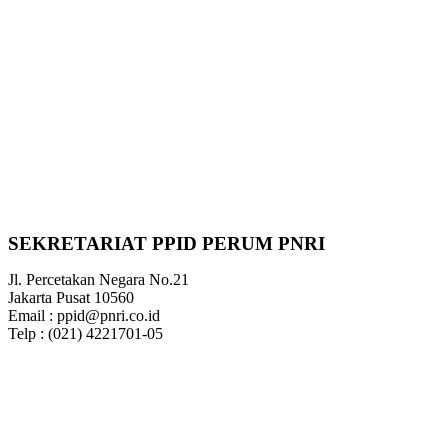
SEKRETARIAT PPID PERUM PNRI
Jl. Percetakan Negara No.21
Jakarta Pusat 10560
Email : ppid@pnri.co.id
Telp : (021) 4221701-05
Jam Operasional Layanan PPID
Senin-Jumat 08.00 – 15.30 WIB
Sabtu, Minggu, Cuti Bersama,
dan Libur Nasional Tutup