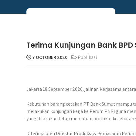
Skip
to
content
Perum PNRI
Terima Kunjungan Bank BPD
7 OCTOBER 2020
Publikasi
Jakarta 18 September 2020, jalinan Kerjasama antar
Kebutuhan barang cetakan PT Bank Sumut mampu terp
melakukan kunjungan kerja ke Perum PNRI guna me
yang dilakukan tetap mematuhi protokol kesehatan 
Diterima oleh Direktur Produksi & Pemasaran Perum 