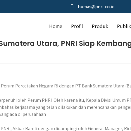
humas@pnri.co.id
Home
Profil
Produk
Publik
 Sumatera Utara, PNRI Siap Kemban
a Perum Percetakan Negara RI dengan PT Bank Sumatera Utara (Ba
enuhi oleh Perum PNRI. Oleh karena itu, Kepala Divisi Umum P
mbahas kerjasama yang telah dilakukan dan merencanakan penge
yang ada di perusahaan
PNRI, Akbar Ramli dengan didampingi oleh General Manager, Rido