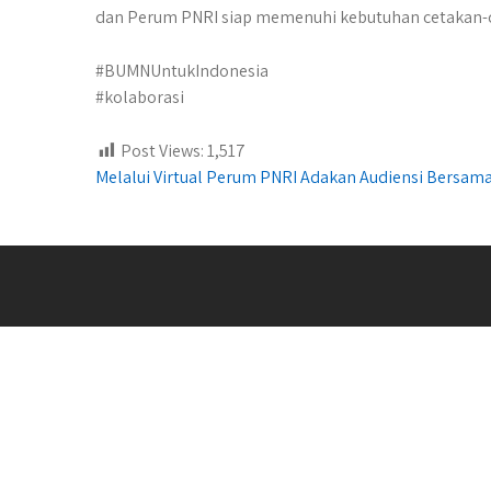
dan Perum PNRI siap memenuhi kebutuhan cetakan-c
#BUMNUntukIndonesia
#kolaborasi
Post Views:
1,517
Post
Melalui Virtual Perum PNRI Adakan Audiensi Bersa
navigation