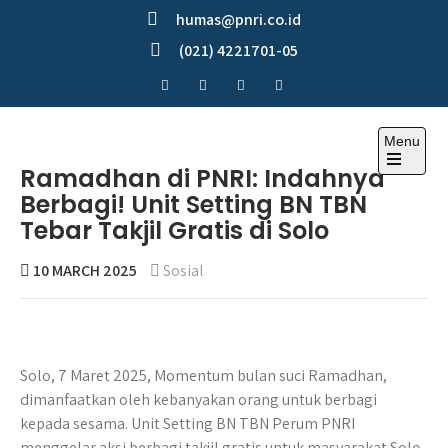
Skip
humas@pnri.co.id
to
(021) 4221701-05
content
Menu
Perum PNRI
Ramadhan di PNRI: Indahnya
Berbagi! Unit Setting BN TBN
Tebar Takjil Gratis di Solo
10 MARCH 2025
Sosial
Solo, 7 Maret 2025, Momentum bulan suci Ramadhan,
dimanfaatkan oleh kebanyakan orang untuk berbagi
kepada sesama. Unit Setting BN TBN Perum PNRI
menggelar aksi berbagi takjil gratis untuk masyarakat Solo.