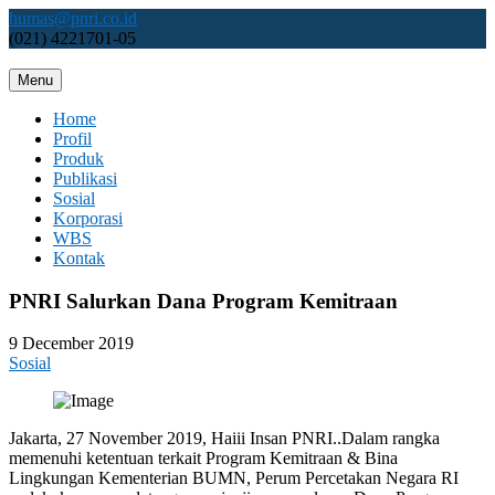
Skip
humas@pnri.co.id
to
(021) 4221701-05
content
Menu
Perum PNRI
Home
Profil
Produk
Publikasi
Sosial
Korporasi
WBS
Kontak
PNRI Salurkan Dana Program Kemitraan
9 December 2019
Sosial
Jakarta, 27 November 2019, Haiii Insan PNRI..Dalam rangka
memenuhi ketentuan terkait Program Kemitraan & Bina
Lingkungan Kementerian BUMN, Perum Percetakan Negara RI