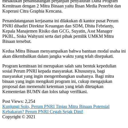
melakukan penandatangan perjanjian penyaluran Dana Program
Kemitraan dengan 2 Mitra Binaan yaitu Ihsan Media Penerbit dan
Koperasi Citra Graphia Kencana.
Penandatanganan kerjasama ini dilakukan di kantor pusat Perum
PNRI dihadiri Direktur Keuangan dan SDM, Dhita Febrianty,
Kepala Manajemen Risiko dan GCG, Suyatin, Asst Manager
PKBL, Siska Wahyuni serta dari pihak pemilik UMKM Mitra
Binaan tersebut.
Kedua Mitra Binaan menyampaikan bahwa bantuan modal usaha ini
akan dikembalikan dalam jangka waktu yang telah disepakati.
Program kemitraan ini merupakan salah satu bentuk kepedulian
sosial Perum PNRI kepada masyarakat. Khususnya, bagi
masyarakat yang ingin mengembangkan usahanya. Bagi mitra
binaan yang ingin mengikuti program ini, cukup mengajukan
proposal dan memenuhi ketentuan yang telah ditetapkan
Kementerian BUMN dan lolos tahap verifikasi.
Post Views:
2,254
Post
Kunjungi Solo, Perum PNRI Tinjau Mitra Binaan Potensial
Kebakaran? Perum PNRI Cegah Sejak Dini!
navigation
Copyright © 2021