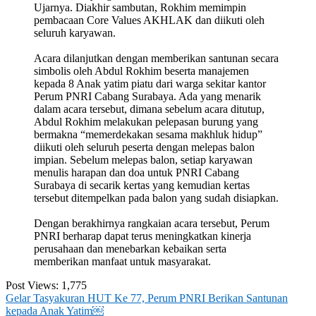
Ujarnya. Diakhir sambutan, Rokhim memimpin
pembacaan Core Values AKHLAK dan diikuti oleh
seluruh karyawan.
Acara dilanjutkan dengan memberikan santunan secara
simbolis oleh Abdul Rokhim beserta manajemen
kepada 8 Anak yatim piatu dari warga sekitar kantor
Perum PNRI Cabang Surabaya. Ada yang menarik
dalam acara tersebut, dimana sebelum acara ditutup,
Abdul Rokhim melakukan pelepasan burung yang
bermakna “memerdekakan sesama makhluk hidup”
diikuti oleh seluruh peserta dengan melepas balon
impian. Sebelum melepas balon, setiap karyawan
menulis harapan dan doa untuk PNRI Cabang
Surabaya di secarik kertas yang kemudian kertas
tersebut ditempelkan pada balon yang sudah disiapkan.
Dengan berakhirnya rangkaian acara tersebut, Perum
PNRI berharap dapat terus meningkatkan kinerja
perusahaan dan menebarkan kebaikan serta
memberikan manfaat untuk masyarakat.
Post Views:
1,775
Post
Gelar Tasyakuran HUT Ke 77, Perum PNRI Berikan Santunan
kepada Anak Yatim￼