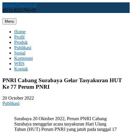
Skip
humas@pnri.co.id
to
(021) 4221701-05
content
Menu
Perum PNRI
Home
Profil
Produk
Publikasi
Sosial
Korporasi
WBS
Kontak
PNRI Cabang Surabaya Gelar Tasyakuran HUT
Ke 77 Perum PNRI
20 October 2022
Publikasi
Surabaya 20 Oktober 2022, Perum PNRI Cabang
Surabaya menggelar acara tasyakuran Hari Ulang
Tahun (HUT) Perum PNRI yang jatuh pada tanggal 17