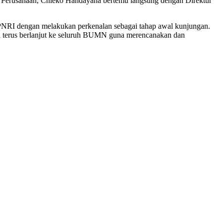
s Perusahaan, Chieko Handayana bertemu langsung dengan Direktur
 PNRI dengan melakukan perkenalan sebagai tahap awal kunjungan.
 terus berlanjut ke seluruh BUMN guna merencanakan dan