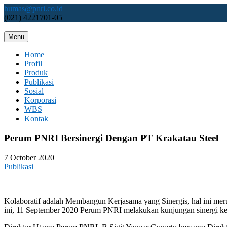
Skip
humas@pnri.co.id
to
(021) 4221701-05
content
Menu
Perum PNRI
Home
Profil
Produk
Publikasi
Sosial
Korporasi
WBS
Kontak
Perum PNRI Bersinergi Dengan PT Krakatau Steel
7 October 2020
Publikasi
Kolaboratif adalah Membangun Kerjasama yang Sinergis, hal ini me
ini, 11 September 2020 Perum PNRI melakukan kunjungan sinergi ke P