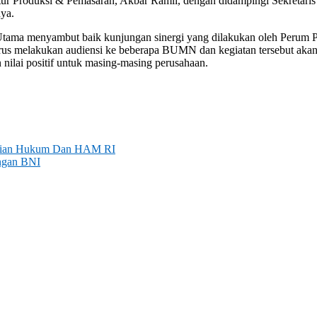
ur Produksi & Pemasaran, Akbar Ramli, dengan didampingi Sekretari
ya.
 Utama menyambut baik kunjungan sinergi yang dilakukan oleh Perum
us melakukan audiensi ke beberapa BUMN dan kegiatan tersebut akan
nilai positif untuk masing-masing perusahaan.
rian Hukum Dan HAM RI
engan BNI