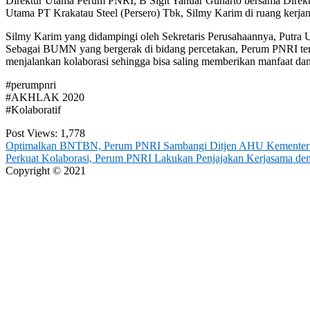
Direktur Utama Perum PNRI, B Sigit Yanuar Gunarto bersama Direkt
Utama PT Krakatau Steel (Persero) Tbk, Silmy Karim di ruang kerjan
Silmy Karim yang didampingi oleh Sekretaris Perusahaannya, Putra
Sebagai BUMN yang bergerak di bidang percetakan, Perum PNRI ter
menjalankan kolaborasi sehingga bisa saling memberikan manfaat dan 
#perumpnri
#AKHLAK 2020
#Kolaboratif
Post Views:
1,778
Post
Optimalkan BNTBN, Perum PNRI Sambangi Ditjen AHU Kemente
Perkuat Kolaborasi, Perum PNRI Lakukan Penjajakan Kerjasama d
navigation
Copyright © 2021