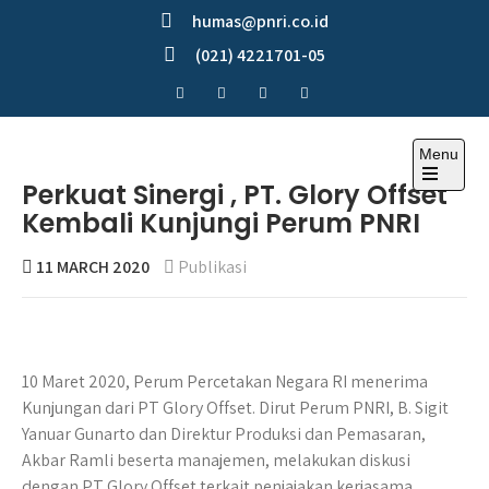
Skip
humas@pnri.co.id
to
(021) 4221701-05
content
Menu
Perum PNRI
Perkuat Sinergi , PT. Glory Offset
Kembali Kunjungi Perum PNRI
11 MARCH 2020
Publikasi
10 Maret 2020, Perum Percetakan Negara RI menerima
Kunjungan dari PT Glory Offset. Dirut Perum PNRI, B. Sigit
Yanuar Gunarto dan Direktur Produksi dan Pemasaran,
Akbar Ramli beserta manajemen, melakukan diskusi
dengan PT Glory Offset terkait penjajakan kerjasama.