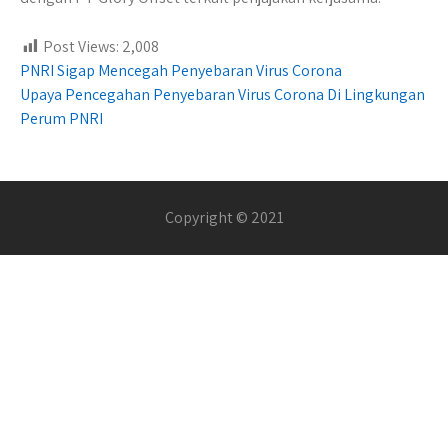
Post Views:
2,008
Post
PNRI Sigap Mencegah Penyebaran Virus Corona
Upaya Pencegahan Penyebaran Virus Corona Di Lingkungan
navigation
Perum PNRI
Copyright © 2021