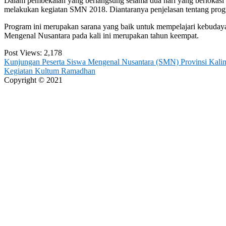
Dalam pembekalan yang berlangsung selama dua hari yang berlokasi D
melakukan kegiatan SMN 2018. Diantaranya penjelasan tentang prog
Program ini merupakan sarana yang baik untuk mempelajari kebudayaan
Mengenal Nusantara pada kali ini merupakan tahun keempat.
Post Views:
2,178
Post
Kunjungan Peserta Siswa Mengenal Nusantara (SMN) Provinsi Kalim
Kegiatan Kultum Ramadhan
navigation
Copyright © 2021