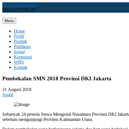
Skip
humas@pnri.co.id
to
(021) 4221701-05
content
Menu
Perum PNRI
Home
Profil
Produk
Publikasi
Sosial
Korporasi
WBS
Kontak
Pembekalan SMN 2018 Provinsi DKI Jakarta
21 August 2018
Sosial
Sebanyak 24 peserta Siswa Mengenal Nusantara Provinsi DKI Jakarta 
sebelum mengunjungi Provinsi Kalimantan Utara.