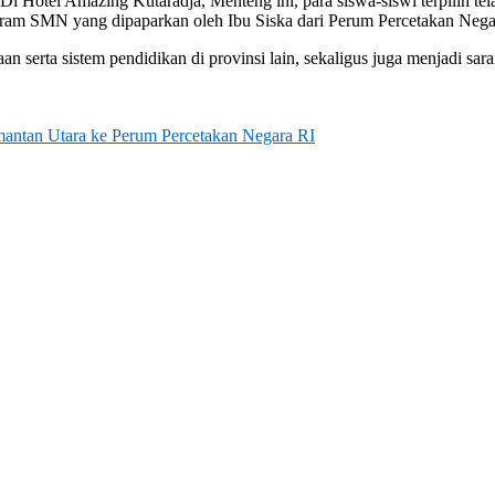
i Hotel Amazing Kutaradja, Menteng ini, para siswa-siswi terpilih te
ram SMN yang dipaparkan oleh Ibu Siska dari Perum Percetakan Nega
 serta sistem pendidikan di provinsi lain, sekaligus juga menjadi sar
antan Utara ke Perum Percetakan Negara RI