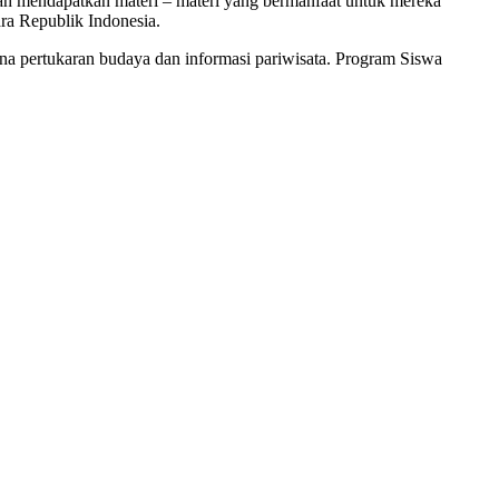
lah mendapatkan materi – materi yang bermanfaat untuk mereka
ra Republik Indonesia.
ana pertukaran budaya dan informasi pariwisata. Program Siswa