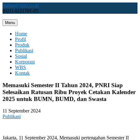
Skip
humas@pnri.co.id
to
(021) 4221701-05
content
Menu
Perum PNRI
Home
Profil
Produk
Publikasi
Sosial
Korporasi
WBS
Kontak
Memasuki Semester II Tahun 2024, PNRI Siap
Selesaikan Ratusan Ribu Proyek Cetakan Kalender
2025 untuk BUMN, BUMD, dan Swasta
11 September 2024
Publikasi
Jakarta, 11 September 2024, Memasuki pertengahan Semester II