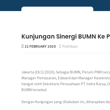
Skip
to
content
Perum PNRI
Kunjungan Sinergi BUMN Ke P
21 FEBRUARY 2020
Publikasi
Jakarta (19/2/2020), Sebagai BUMN, Perum PNRI seca
Manager Pemasaran, Edward dan Manager Kesekretari
hangat oleh Sekretaris Perusahaan PT Indra Karya, O
BUMN tersebut.
Dengan Kunjungan yang dilakukan ini, diharapkan 