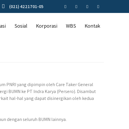
(021) 4221701-05
asi
Sosial
Korporasi
WBS
Kontak
rum PNRI yang dipimpin oleh Care Taker General
rgi BUMN ke PT Indra Karya (Persero). Disambut
kait hal-hal yang dapat disinergikan oleh kedua
pun dengan seluruh BUMN lainnya.