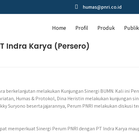
humas@pnri.co.id
Home
Profil
Produk
Publik
T Indra Karya (Persero)
ra berkelanjutan melakukan Kunjungan Sinergi BUMN. Kali ini Pe
atan, Humas & Protokol, Dina Heristin melakukan kunjungan sine
kky Suryono beserta jajarannya, Perum PNRI melakukan diskusi ter
dapat memperkuat Sinergi Perum PNRI dengan PT Indra Karya mau