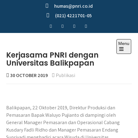
Skip
humas@pnri.co.id
to
(021) 4221701-05
content
Menu
Perum PNRI
Kerjasama PNRI dengan
Universitas Balikpapan
30 OCTOBER 2019
Publikasi
Balikpapan, 22 Oktober 2019, Direktur Produksi dan
Pemasaran Bapak Waluyo Pujianto di dampingi oleh
General Manager Pemasaran dan Operasional Cabang
Kusdary Fadli Ridho dan Manager Pemasaran Endang
Supriyadi menghadiri acara Wisuda di Universitas