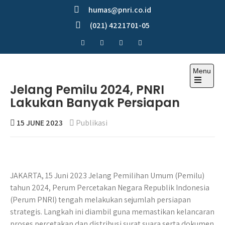
Skip
humas@pnri.co.id
to
(021) 4221701-05
content
Menu
Perum PNRI
Jelang Pemilu 2024, PNRI
Lakukan Banyak Persiapan
15 JUNE 2023
Publikasi
JAKARTA, 15 Juni 2023 Jelang Pemilihan Umum (Pemilu)
tahun 2024, Perum Percetakan Negara Republik Indonesia
(Perum PNRI) tengah melakukan sejumlah persiapan
strategis. Langkah ini diambil guna memastikan kelancaran
proses percetakan dan distribusi surat suara serta dokumen