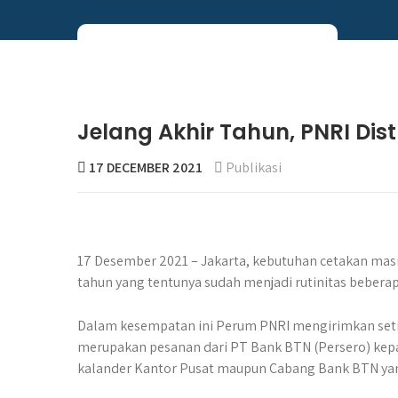
Skip
to
content
Perum PNRI
Jelang Akhir Tahun, PNRI Dis
17 DECEMBER 2021
Publikasi
17 Desember 2021 – Jakarta, kebutuhan cetakan masih
tahun yang tentunya sudah menjadi rutinitas beber
Dalam kesempatan ini Perum PNRI mengirimkan setida
merupakan pesanan dari PT Bank BTN (Persero) kepa
kalander Kantor Pusat maupun Cabang Bank BTN yang 