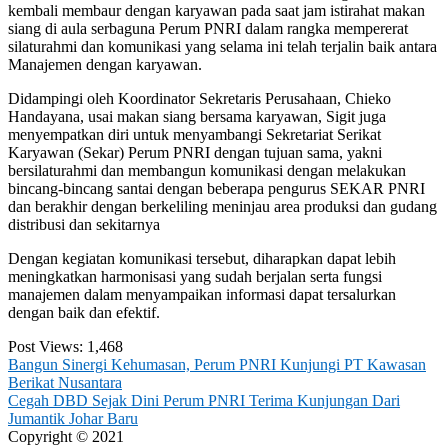
kembali membaur dengan karyawan pada saat jam istirahat makan
siang di aula serbaguna Perum PNRI dalam rangka mempererat
silaturahmi dan komunikasi yang selama ini telah terjalin baik antara
Manajemen dengan karyawan.
Didampingi oleh Koordinator Sekretaris Perusahaan, Chieko
Handayana, usai makan siang bersama karyawan, Sigit juga
menyempatkan diri untuk menyambangi Sekretariat Serikat
Karyawan (Sekar) Perum PNRI dengan tujuan sama, yakni
bersilaturahmi dan membangun komunikasi dengan melakukan
bincang-bincang santai dengan beberapa pengurus SEKAR PNRI
dan berakhir dengan berkeliling meninjau area produksi dan gudang
distribusi dan sekitarnya
Dengan kegiatan komunikasi tersebut, diharapkan dapat lebih
meningkatkan harmonisasi yang sudah berjalan serta fungsi
manajemen dalam menyampaikan informasi dapat tersalurkan
dengan baik dan efektif.
Post Views:
1,468
Post
Bangun Sinergi Kehumasan, Perum PNRI Kunjungi PT Kawasan
Berikat Nusantara
navigation
Cegah DBD Sejak Dini Perum PNRI Terima Kunjungan Dari
Jumantik Johar Baru
Copyright © 2021