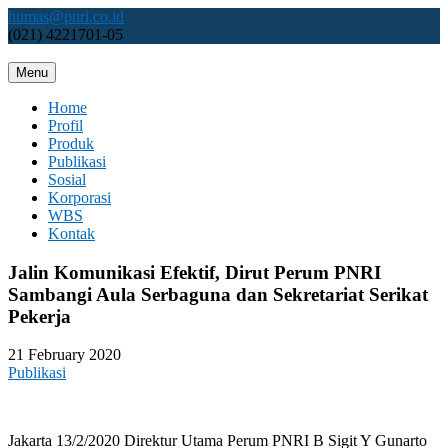
Skip
humas@pnri.co.id
to
(021) 4221701-05
content
Menu
Perum PNRI
Home
Profil
Produk
Publikasi
Sosial
Korporasi
WBS
Kontak
Jalin Komunikasi Efektif, Dirut Perum PNRI
Sambangi Aula Serbaguna dan Sekretariat Serikat
Pekerja
21 February 2020
Publikasi
Jakarta 13/2/2020 Direktur Utama Perum PNRI B Sigit Y Gunarto