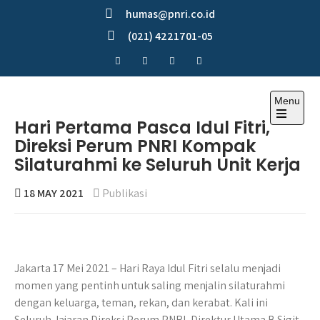
Skip
humas@pnri.co.id
to
(021) 4221701-05
content
Menu
Perum PNRI
Hari Pertama Pasca Idul Fitri,
Direksi Perum PNRI Kompak
Silaturahmi ke Seluruh Unit Kerja
18 MAY 2021
Publikasi
Jakarta 17 Mei 2021 – Hari Raya Idul Fitri selalu menjadi
momen yang pentinh untuk saling menjalin silaturahmi
dengan keluarga, teman, rekan, dan kerabat. Kali ini
Seluruh Jajaran Direksi Perum PNRI, Direktur Utama B Sigit