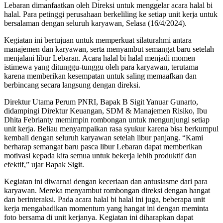
Lebaran dimanfaatkan oleh Direksi untuk menggelar acara halal bi
halal. Para petinggi perusahaan berkeliling ke setiap unit kerja untuk
bersalaman dengan seluruh karyawan, Selasa (16/4/2024).
Kegiatan ini bertujuan untuk memperkuat silaturahmi antara
manajemen dan karyawan, serta menyambut semangat baru setelah
menjalani libur Lebaran. Acara halal bi halal menjadi momen
istimewa yang ditunggu-tunggu oleh para karyawan, terutama
karena memberikan kesempatan untuk saling memaafkan dan
berbincang secara langsung dengan direksi.
Direktur Utama Perum PNRI, Bapak B Sigit Yanuar Gunarto,
didampingi Direktur Keuangan, SDM & Manajemen Risiko, Ibu
Dhita Febrianty memimpin rombongan untuk mengunjungi setiap
unit kerja. Beliau menyampaikan rasa syukur karena bisa berkumpul
kembali dengan seluruh karyawan setelah libur panjang. “Kami
berharap semangat baru pasca libur Lebaran dapat memberikan
motivasi kepada kita semua untuk bekerja lebih produktif dan
efektif,” ujar Bapak Sigit.
Kegiatan ini diwarnai dengan keceriaan dan antusiasme dari para
karyawan. Mereka menyambut rombongan direksi dengan hangat
dan berinteraksi. Pada acara halal bi halal ini juga, beberapa unit
kerja mengabadikan momentum yang hangat ini dengan meminta
foto bersama di unit kerjanya. Kegiatan ini diharapkan dapat