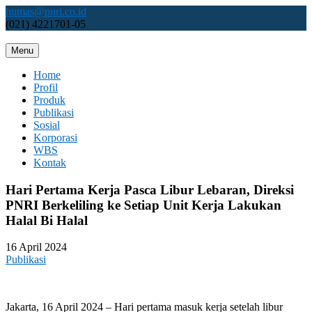
Skip
humas@pnri.co.id
to
(021) 4221701-05
content
Menu
Perum PNRI
Home
Profil
Produk
Publikasi
Sosial
Korporasi
WBS
Kontak
Hari Pertama Kerja Pasca Libur Lebaran, Direksi
PNRI Berkeliling ke Setiap Unit Kerja Lakukan
Halal Bi Halal
16 April 2024
Publikasi
Jakarta, 16 April 2024 – Hari pertama masuk kerja setelah libur