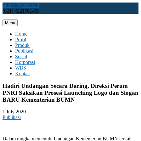
Skip
humas@pnri.co.id
to
(021) 4221701-05
content
Menu
Perum PNRI
Home
Profil
Produk
Publikasi
Sosial
Korporasi
WBS
Kontak
Hadiri Undangan Secara Daring, Direksi Perum
PNRI Saksikan Prosesi Launching Logo dan Slogan
BARU Kementerian BUMN
1 July 2020
Publikasi
Dalam rangka memenuhi Undangan Kementerian BUMN terkait