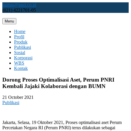
Skip
humas@pnri.co.id
to
(021) 4221701-05
content
Menu
Perum PNRI
Home
Profil
Produk
Publikasi
Sosial
Korporasi
WBS
Kontak
Dorong Proses Optimalisasi Aset, Perum PNRI
Kembali Jajaki Kolaborasi dengan BUMN
21 October 2021
Publikasi
Jakarta, Selasa, 19 Oktober 2021, Proses optimalisasi aset Perum
Percetakan Negara RI (Perum PNRI) terus dilakukan sebagai