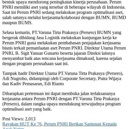
bentuk upaya mendorong peningkatan kinerja perusahaan. Perum
PNRI memiliki aset yang tersebar di beberapa wilayah di Indonesia.
Saat ini Perum PNRI sedang melakukan program optimalisasi aset,
salah satunya melalui kerjasama/kolaborasi dengan BUMN, BUMD
maupun BUMS.
Selasa kemarin, PT.Varuna Tirta Prakasya (Persero) BUMN yang
bergerak dibidang Jasa Logistik melakukan kunjungan kerja ke
Perum PNRI guna melakukan pembahasan penjajakan kerjasama
bisnis terkait pemanfaatan aset Perum PNRI. Direktur Utama Perum
PNRI, B. Sigit Yanuar Gunarto beserta jajaran Direksi lainnya
menyambut baik atas rencana kerjasama dimaksud, karena sejalan
dengan program perusahaan saat ini.
Tampak hadir Direktur Utama PT.Varuna Tirta Prakasya (Persero),
Adi Nugroho, didampingi oleh Corporate Secretary, Putra Wijaya
dan Kadiv Pemasaran, Edi Rianto
Diharapkan pertemuan ini dapat membuka jalan terlaksananya
kerjasama antara Perum PNRI dengan PT.Varuna Tirta Prakasya
(Persero), dalam rangka upaya mendukung terwujudnya program
optimalisasi aset yang baik.
Post Views:
2,013
Post
Rayakan HUT Ke 76, Perum PNRI Berikan Santunan Kepada