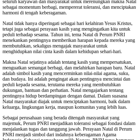
seluruh karyawan dan masyarakat untuk merenungkan makna Natal
sebagai momentum berbagi, mempererat toleransi, dan menciptakan
harmoni di tengah keberagaman.
Natal tidak hanya diperingati sebagai hari kelahiran Yesus Kristus,
tetapi juga sebagai perayaan kasih yang mengingatkan kita untuk
peduli terhadap sesama. Tahun ini, tema Natal di Perum PNRI
menekankan pentingnya memberikan harapan kepada mereka yang
membutuhkan, sekaligus mengajak masyarakat untuk
menghidupkan nilai cinta kasih dalam kehidupan sehari-hari.
Makna Natal sejatinya adalah tentang kasih yang mempersatukan,
menguatkan semangat berbagi, dan melahirkan harapan baru. Natal
adalah simbol kasih yang mencerminkan nilai-nilai agama, suku,
dan budaya. Ini adalah pengingat akan pentingnya mencintai dan
peduli kepada sesama, terutama mereka yang membutuhkan
dukungan, bantuan dan perhatian. Natal mengajarkan tentang
pentingnya hidup berdampingan dengan damai. Dalam suasana
Natal masyarakat diajak untuk menciptakan harmoni, baik dalam
keluarga, lingkungan kerja, maupun komunitas yang lebih luas.
Sebagai perusahaan yang berada ditengah masyarakat yang
majemuk, Perum PNRI menjadikan toleransi sebagai fondasi dalam
menjalankan tugas dan tanggung jawab. Perayaan Natal di Perum
PNRI menjadi simbol dari indahnya keberagaman Agama