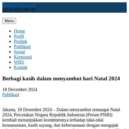
Skip
humas@pnri.co.id
to
(021) 4221701-05
content
Menu
Perum PNRI
Home
Profil
Produk
Publikasi
Sosial
Korporasi
WBS
Kontak
Berbagi kasih dalam menyambut hari Natal 2024
18 December 2024
Publikasi
Jakarta, 18 Desember 2024 – Dalam menyambut semangat Natal
2024, Percetakan Negara Republik Indonesia (Perum PNRI)
kembali menunjukkan komitmennya terhadap nilai-nilai
kemanusiaan, kasih sayang, dan kebersamaan dengan mengajak