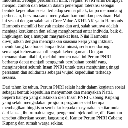
Indonesia. Sebagai perusahaan milik Negara, PNRI terus berupaya
menjadi contoh dan teladan dalam penerapan toleransi sebagai
bentuk kepedulian sosial terhadap semua pihak, tanpa memandang
perbedaan, bersama-sama merayakan harmoni dan persatuan. Hal
ini sesuai dengan salah satu Core Value AKHLAK yaitu Harmonis.
Harmonis memiliki banyak makna dan arti, salah satunya adalah
menjaga kerukunan dan saling menghormati antar individu, baik di
lingkungan kerja maupun masyarakat luas. Nilai Harmonis
diwujudkan dengan menciptakan suasana kerja yang inklusif,
mendukung kolaborasi tanpa diskriminasi, serta mendorong
semangat kebersamaan di tengah keberagaman. Dengan
menanamkan nilai ini, melalui momen natal
ini
Perum PNRI
berharap dapat menjadi penggerak perubahan positif yang
menginspirasi seluruh Insan PNRI untuk terus menjunjung tinggi
persatuan dan solidaritas sebagai wujud kepedulian terhadap
sesama.
Dari tahun ke tahun, Perum PNRI selalu hadir dalam kegiatan sosial
sebagai bentuk kepedulian menyambut dan merayakan Natal.
Seperti halnya yang dilakukan oleh Insan PNRI Cabang Kupang
yang selalu mengadakan program-program social berupa
membagikan bingkisan sembako kepada masyarakat sekitar mulai
dari lansia, ibu rumah tangga, pengemudi ojek online, dll. Bantuan
tersebut diberikan secara langsung di Kantor Perum PNRI Cabang
Kupang dan rumah warga sekitar.