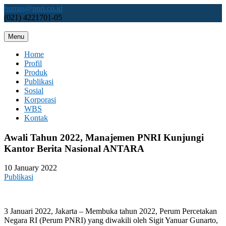
Skip
humas@pnri.co.id
to
(021) 4221701-05
content
Menu
Perum PNRI
Home
Profil
Produk
Publikasi
Sosial
Korporasi
WBS
Kontak
Awali Tahun 2022, Manajemen PNRI Kunjungi
Kantor Berita Nasional ANTARA
10 January 2022
Publikasi
3 Januari 2022, Jakarta – Membuka tahun 2022, Perum Percetakan
Negara RI (Perum PNRI) yang diwakili oleh Sigit Yanuar Gunarto,