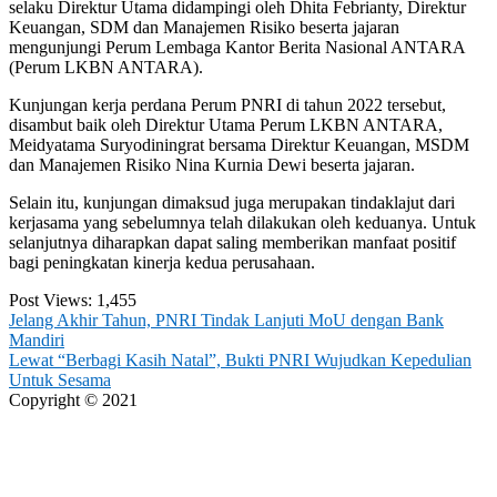
selaku Direktur Utama didampingi oleh Dhita Febrianty, Direktur
Keuangan, SDM dan Manajemen Risiko beserta jajaran
mengunjungi Perum Lembaga Kantor Berita Nasional ANTARA
(Perum LKBN ANTARA).
Kunjungan kerja perdana Perum PNRI di tahun 2022 tersebut,
disambut baik oleh Direktur Utama Perum LKBN ANTARA,
Meidyatama Suryodiningrat bersama Direktur Keuangan, MSDM
dan Manajemen Risiko Nina Kurnia Dewi beserta jajaran.
Selain itu, kunjungan dimaksud juga merupakan tindaklajut dari
kerjasama yang sebelumnya telah dilakukan oleh keduanya. Untuk
selanjutnya diharapkan dapat saling memberikan manfaat positif
bagi peningkatan kinerja kedua perusahaan.
Post Views:
1,455
Post
Jelang Akhir Tahun, PNRI Tindak Lanjuti MoU dengan Bank
Mandiri
navigation
Lewat “Berbagi Kasih Natal”, Bukti PNRI Wujudkan Kepedulian
Untuk Sesama
Copyright © 2021